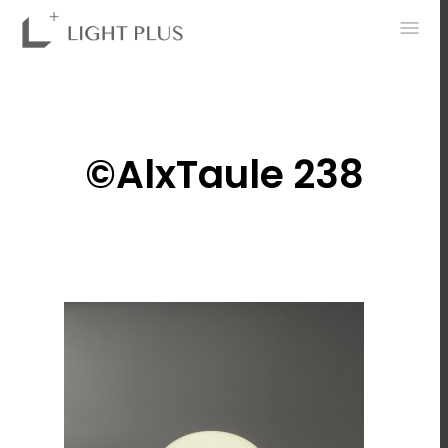
0
©AlxTaule 238