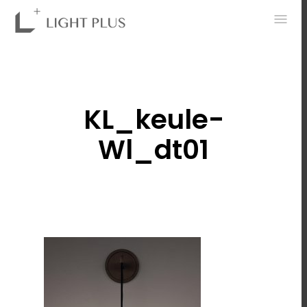
0
KL_keule-
Wl_dt01