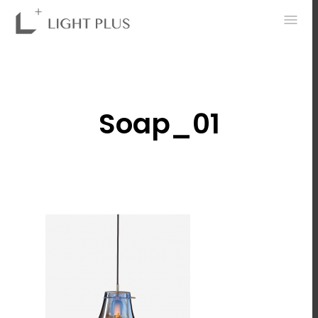
0
Soap_01