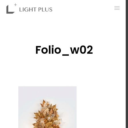
0
Folio_w02