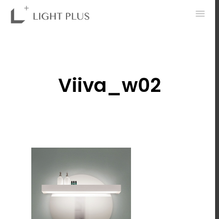
0
Viiva_w02