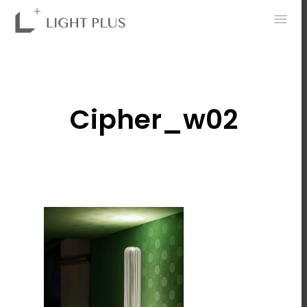
0
Cipher_w02