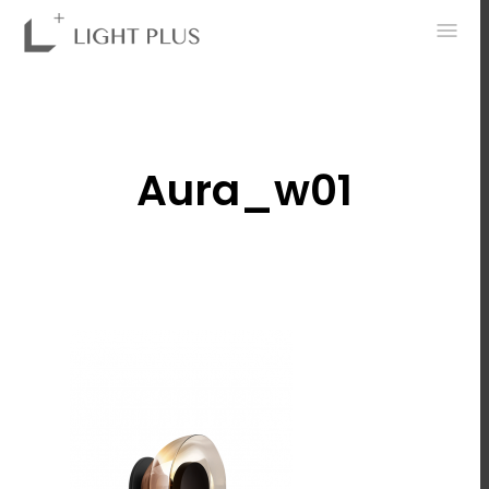
0
Aura_w01