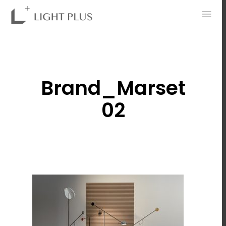
0
Brand_Marset
02