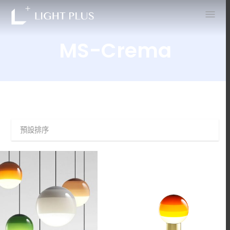
0
MS-Crema