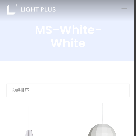
0
MS-White-
White