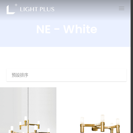
0
NE - White