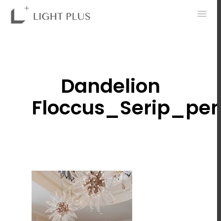
0
Dandelion
Floccus_Serip_pe