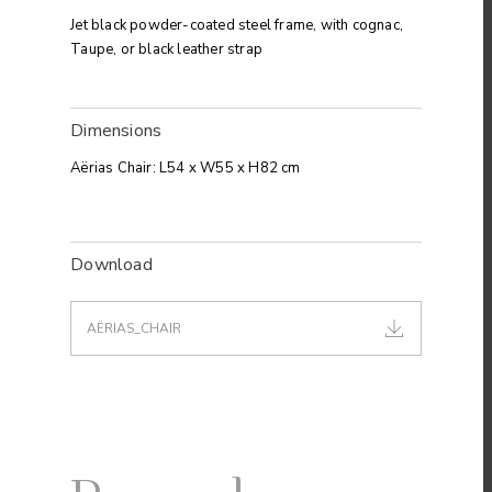
Jet black powder-coated steel frame, with cognac,
Taupe, or black leather strap
Dimensions
Aërias Chair: L54 x W55 x H82 cm
Download
AËRIAS_CHAIR