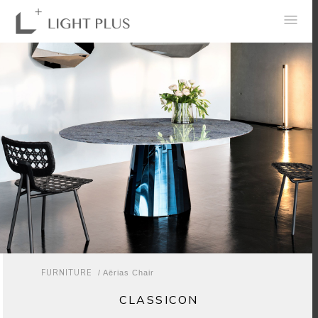
0
FURNITURE
/ Aërias Chair
CLASSICON