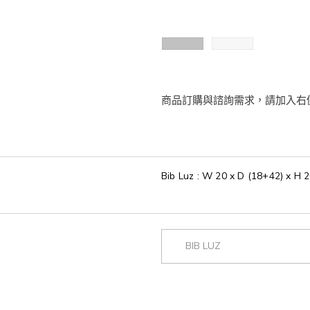
Bib Luz : W 20 x D (18+42) x H 
BIB LUZ