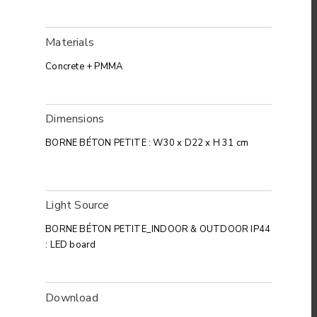
Materials
Concrete + PMMA
Dimensions
BORNE BÉTON PETITE : W30 x D22 x H 31 cm
Light Source
BORNE BÉTON PETITE_INDOOR & OUTDOOR IP44
: LED board
Download