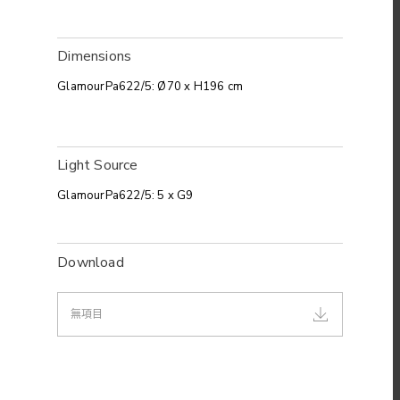
Dimensions
Glamour
Pa622/5
: Ø70 x H196 cm
Light Source
Glamour
Pa622/5
: 5 x G9
Download
無項目