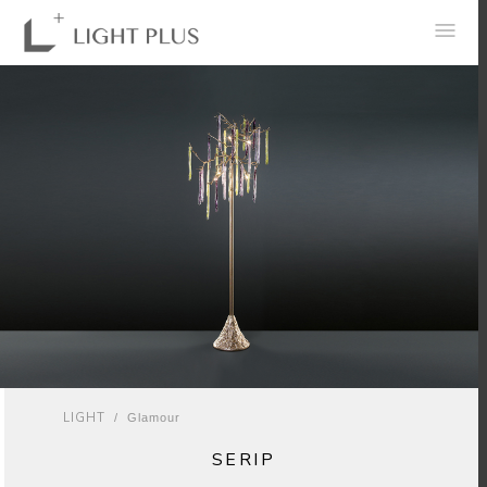
0
LIGHT
/
Glamour
SERIP