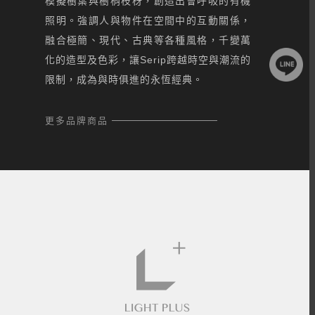
模擬樹葉與樹梢枝枒，創造出會呼吸的有機
照明。強調人與物件在空間中的互動關係，
融合極簡、現代、古典等各種風格，千變萬
化的造型及色彩，讓Serip跨越時空與潮流的
限制，成為與時俱進的永恆經典。
更多品牌商品