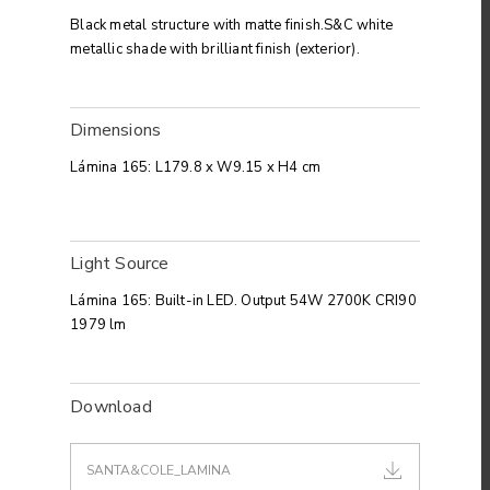
Black metal structure with matte finish.S&C white
metallic shade with brilliant finish (exterior).
Dimensions
Lámina 165: L179.8 x W9.15 x H4 cm
Light Source
Lámina 165: Built-in LED. Output 54W 2700K CRI90
1979 lm
Download
SANTA&COLE_LAMINA