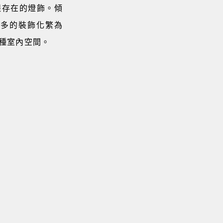
眼存在的燈飾。傾
過多的裝飾化繁為
種室內空間。