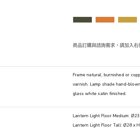
Frame natural, burnished or copp
varnish. Lamp shade hand-blown 
glass white satin finished.
Lantern Light Floor Medium: Ø2
Lantern Light Floor Tall: Ø28 x 