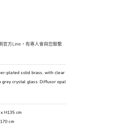
er-plated solid brass, with clear
grey crystal glass. Diffusor opal
3 x H135 cm
H170 cm