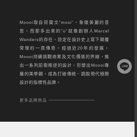
Moooi取自荷蘭文”mooi”，象徵美麗的意
思，而那多出來的”o”就像創辦人Marcel
Wanders的存在，註定在設計史上寫下顛覆
常理的一頁傳奇。經過近20年的發展，
Moooi持續挑戰商業及文化價值的界線，推
出一系列前衛叛逆的設計，形塑出Moooi專
屬的美學觀，成為打破傳統、跳脫現代極簡
設計的指標性品牌。
更多品牌商品