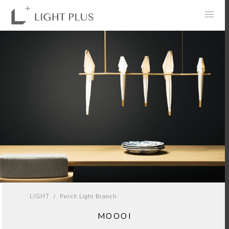
0
LIGHT
/ Perch Light Branch
MOOOI