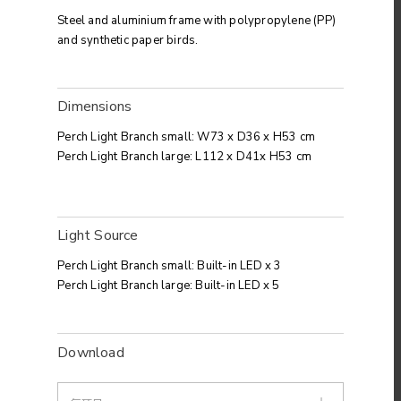
Steel and aluminium frame with polypropylene (PP)
and synthetic paper birds.
Dimensions
Perch Light Branch small: W73 x D36 x H53 cm
Perch Light Branch large: L112 x D41x H53 cm
Light Source
Perch Light Branch small: Built-in LED x 3
Perch Light Branch large: Built-in LED x 5
Download