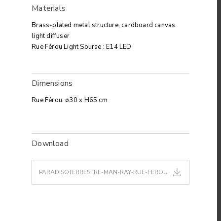
Materials
Brass-plated metal structure, cardboard canvas
light diffuser
Rue Férou Light Sourse : E14 LED
Dimensions
Rue Férou: ø30 x H65 cm
Download
PARADISOTERRESTRE-MAN-RAY-RUE-FEROU