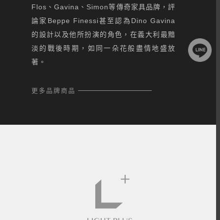
Flos、Gavina、Simon等傳奇家具品牌，評
論家Beppe Finessi甚至認為Dino Gavina
的設計以及他所扮演的角色，在義大利最黯
淡的戰後時期，如同一朵花般盡情地盛放
著。
更多品牌商品