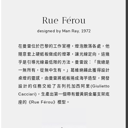
Rue Férou
designed by Man Ray, 1972
在曼雷位於巴黎的工作室裡，燈泡散落各處，他
隨意套上硬紙板做成的燈罩，讓光線定向，這幾
乎是引導光線最低限的方法。曼雷說：「我總是
一無所有，從無中生有。」葛維納藉此獲得設計
桌燈的靈感，由曼雷將紙板捲成海芋造型，開發
設計的任務交給了吉列托加西阿里(Giulietto
Cacciari)，生產出第一個帶有鍍黃銅金屬支架底
座的《Rue Férou》模型。