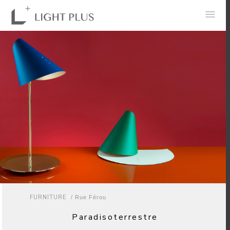
0
FURNITURE
/ Rue Férou
Paradisoterrestre