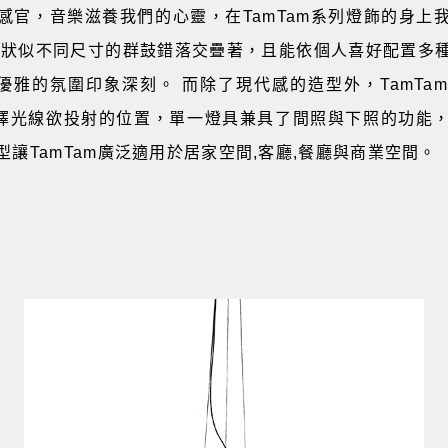
感官，音樂滋養我們的心靈，在TamTam系列燈飾的身上
觀狀似不同尺寸的群鼓錯落交疊著，且能依個人喜好配置多
嬉皮優雅的氛圍印象深刻。 而除了現代感的造型外，TamTa
選擇光線欲投射的位置，單一燈具兼具了間照與下照的功能
讓TamTam廣泛適用於居家空間,客廳,餐廳與商業空間。