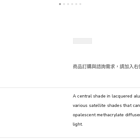
A central shade in lacquered al
various satellite shades that ca
opalescent methacrylate diffuse
light.