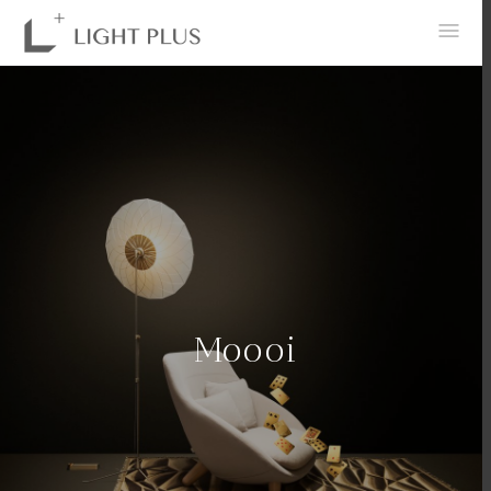
0
Moooi