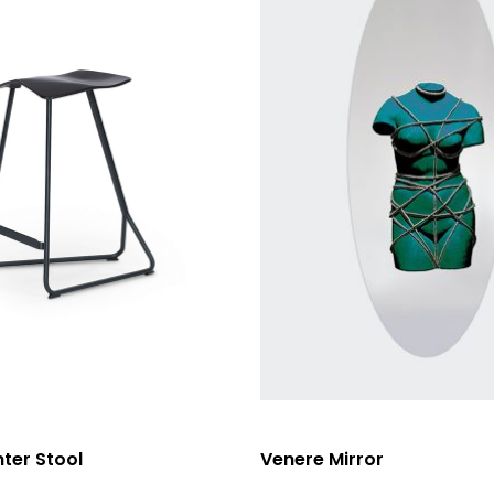
選擇規格
ter Stool
Venere Mirror