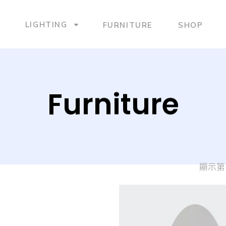
LIGHTING
FURNITURE
SHOP
Furniture
顯示第 