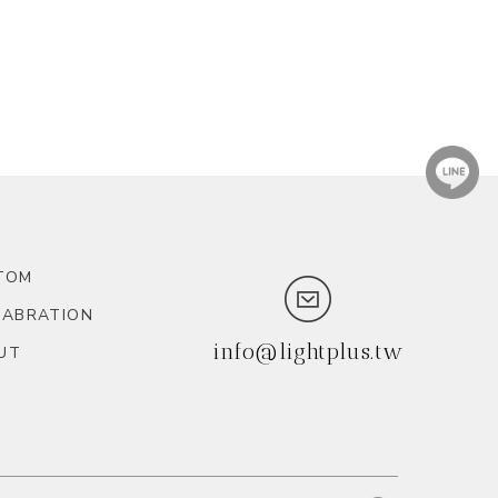
TOM
LABRATION
info@lightplus.tw
UT