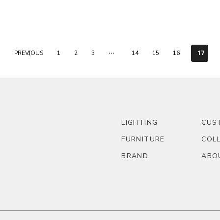
...
17
PREVIOUS
1
2
3
14
15
16
LIGHTING
CUS
FURNITURE
COL
BRAND
ABO