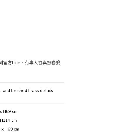
s and brushed brass details
 x H69 cm
x H114 cm
2 x H69 cm