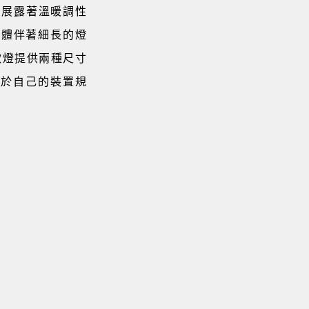
，展露著溫暖調性
線體伴著細長的燈
款燈提供兩種尺寸
屬於自己的裝置規