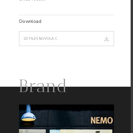
Download
2D FILES NUVOLA C
Brand