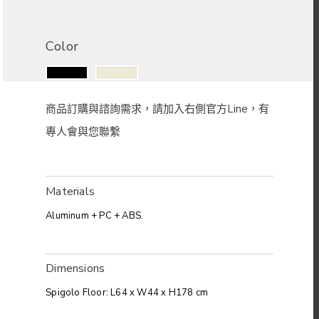
Color
Materials
Aluminum + PC + ABS.
Dimensions
Spigolo Floor: L64 x W44 x H178 cm