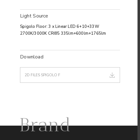
Light Source
Spigolo Floor: 3 x Linear LED 6+10+33W
2700K/3000K CRI85 335lm+600lm+1765lm
Download
2D FILES SPIGOLO F
Brand