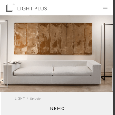
0
LIGHT
/ Spigolo
NEMO